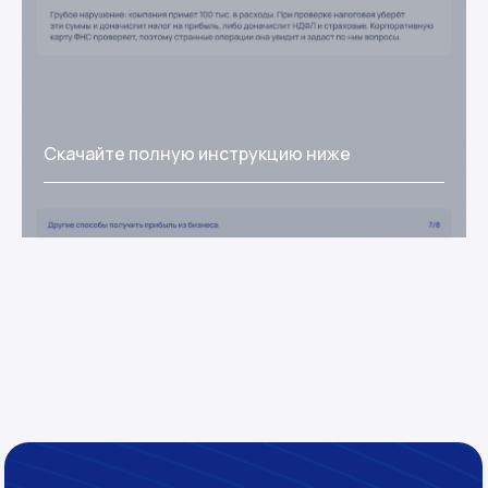
Скачайте полную инструкцию ниже
Услуги
Бухгалтерия на аутсорсе
Юридические услуги
Юрист на аутсорсе
Юрист для IT
Налоговая консультация для
предпринимателей
Финдиректор на аутсорсе
S4 Consulting