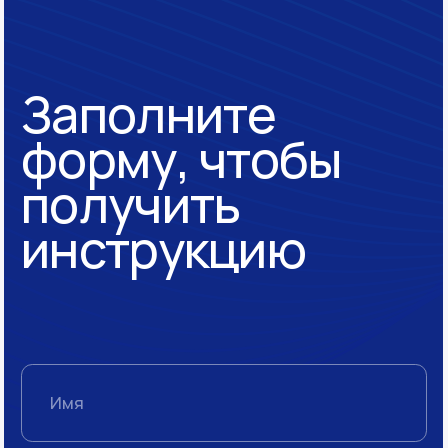
О компании
Отзывы
Полезный блог
Контакты
Политика обработки
персональных данных
Блоги
Telegram канал
vc.ru
Связаться с нами
Написать в telegram
+7 499 444 27 25
info@s4consulting.ru
ООО «С4»