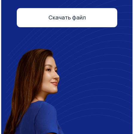
Айгуль Шадрина
Генеральный директор
и основатель