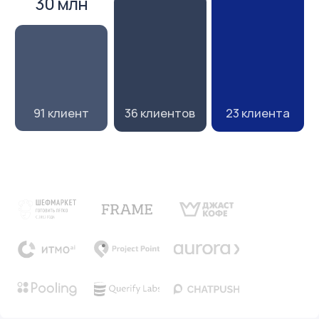
налоговую
защищенность
предпринимателей
Пишем про уменьшение налогов, защиту
бизнеса, грамотное управление бухгалтерией
и просто делимся нашим опытом.
Telegram
канал