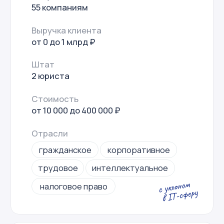
Уменьшили НДС на 3 млн
Вернули из
за квартал у торговой
переплату 
компании
Нашли ошибку в р
за прошлый перио
Уменьшили НДС за счёт
излишне уплаченн
перераспределения финансовых потоков
в течение квартала. Вместе с клиентом
сдвинули сроки поставки товаров
из страны ЕАЭС и ускорили
подтверждение НДС в вычете при подаче
декларации по косвенным налогам.
Подробнее
Подробнее