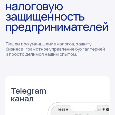
Бухгалтерия на аутсорсе
Юридические услуги
Юрист на аутсорсе
Юрист для IT
Налоговая консультация для
предпринимателей
Финдиректор на аутсорсе
S4 Consulting
О компании
Отзывы
Полезный блог
Контакты
Политика обработки
персональных данных
Блоги