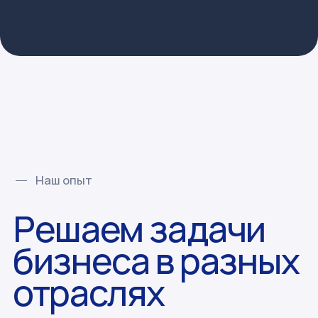
В команде более
40 сотрудников
8 менеджмент
25 бухгалтерия
4 юриспруденция
5 финансовый отдел
Айгуль
Юлия
Полина
Шадрина
Мазур
Целыковских
Основатель
Руководитель
Руководитель
и CEO
отдела
юридического