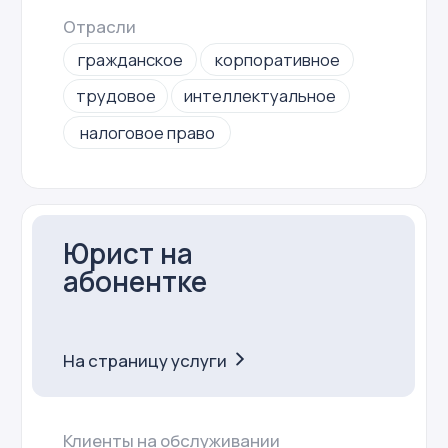
Клиентам оказано
45 консультаций
Выручка клиента
от 0 до 10 млрд ₽
Штат
2 юриста
Стоимость
от 10 000 до 30 000 ₽
Отрасли
IT
торговля
строительство
производство
услуги
Юрист для IT