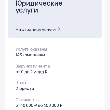
5 компаний
Выручка клиента
от 60 до 400 млн ₽
Штат
2 юриста
Стоимость
от 37 500 до 80 000 ₽ в мес.
Отрасли
гражданское
корпоративное
трудовое
интеллектуальное
налоговое право
Консультация
по налогам
На страницу услуги