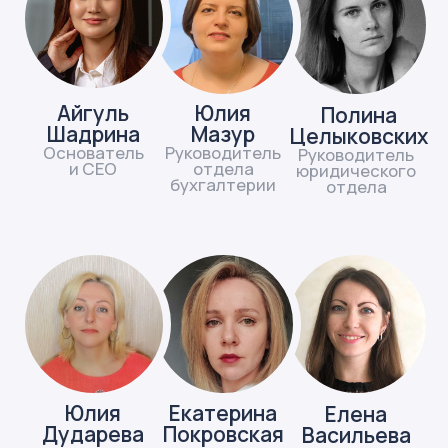
»
Нажимая на кнопку, вы автоматически соглашаетесь
с условиями обработки персональных данных
Блог на VC.RU
Подписаться
17 000 просмотров
Как налоговая следит за бизнесом
7 100 просмотров
НДС душит бизнес? Рассказываем,
как не задушиться при работе с НДС