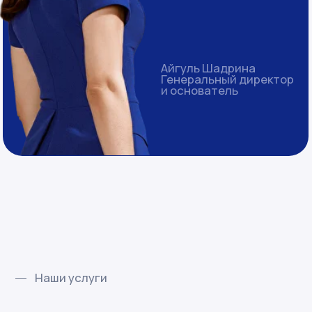
Наши услуги
Что делаем
и сколько
сделали
Бухгалтерия
на аутсорсе
На страницу услуги
Клиенты на обслуживании
150 компаний
Выручка клиента
от 0 до 1,2 млрд ₽