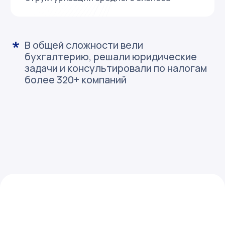
честность и ответственность
Допустили ошибку — честно признаемся
и берём на себя ответственность,
чтобы извлечь уроки и стать лучше.
профессионализм
Глубоко разбираемся в предмете
и понимаем логику работы.
эффективность
Любое действие должно приближать
к целевому результату и быть полезным