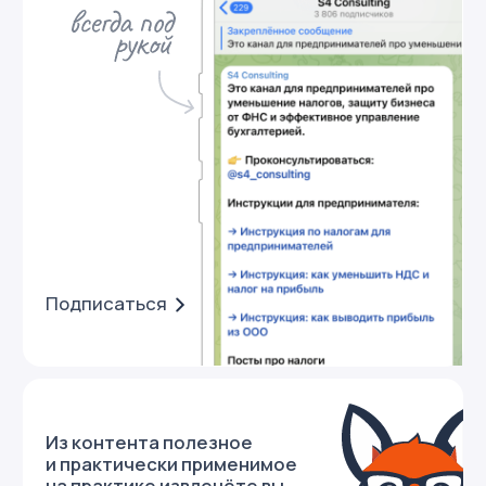
Telegram канал
vc.ru
Связаться с нами
Написать в telegram
+7 499 444 27 25
info@s4consulting.ru
ООО «С4»
ИНН 7728344426
© S4 Consulting, 2026
Посмотреть юридические документы
Разработка сайта