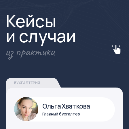
*
В общей сложности вели
бухгалтерию, решали юридические
задачи и консультировали по налогам
более 320+ компаний
Работаем с малым
и средним
бизнесом
*
Выручка клиентов