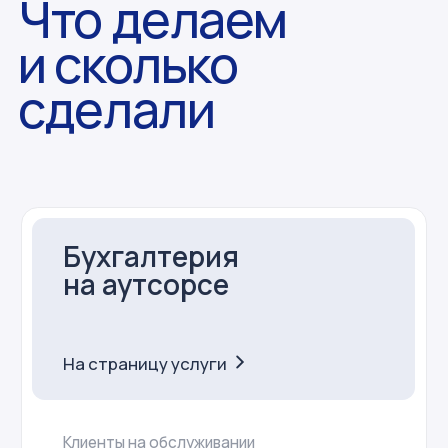
Штат
25 бухгалтеров
Стоимость
от 2 000 ₽ до 663 000 ₽ в мес.
Отрасли
IT
торговля
строительство
производство
услуги
Юридические
услуги
На страницу услуги
Услуги оказаны
143 компаниям
Выручка клиента