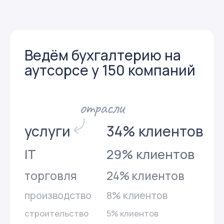
бухгалтерии
отдела
Юлия
Екатерина
Елена
Дударева
Покровская
Васильева
Аудитор
Руководитель
Финансовый
HR-отдела
менеджер