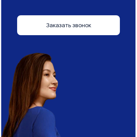
Айгуль Шадрина
Генеральный директор
и основатель