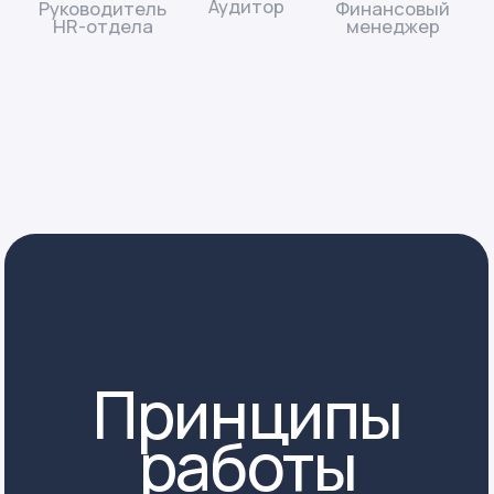
4 700 просмотров
Почему НДС любимчик государства
и ФНС
Налоговые
инструкции
Налоговая инструкция
для предпринимателя
Скачать
Инструкция по НДС для
УСН в 2025 году