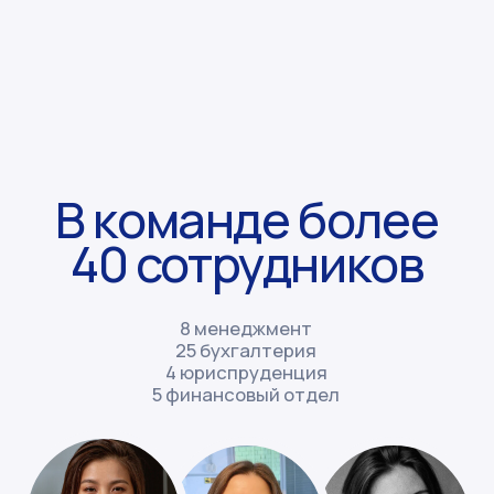
Подписаться
Из контента полезное
и практически применимое
на практике извлечёте вы
Email-рассылка
Делимся анонсами статей, а также
спецпредложениями и спецматериалами,
которые не публикуем в открытом доступе.