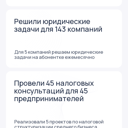
Принципы
работы
здоровое отношение
Не работаем с теми, кто лжёт, плетёт
интриги, саботирует работу
и неуважительно относится к коллегам,
клиентам и сотрудникам.
внимательность
Выясняем цель, задаём вопросы,
перепроверяем, прогнозируем
последствия, действуем на опережение.