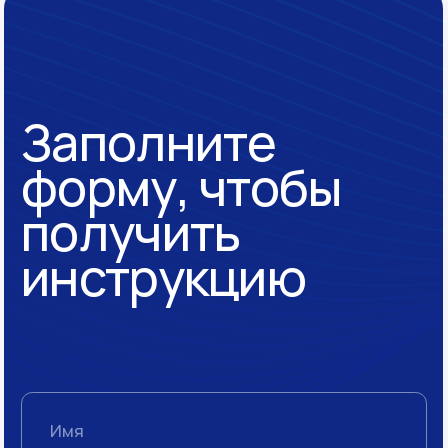
О компании
Отзывы
Полезный блог
Контакты
Политика обработки
персональных данных
Блоги
Telegram канал
vc.ru
Связаться с нами
Написать в telegram
+7 499 444 27 25
info@s4consulting.ru