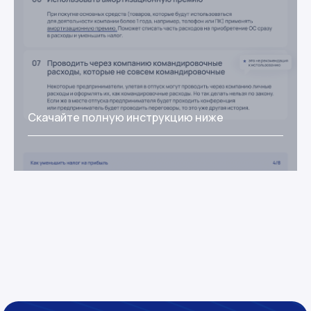
Скачайте полную инструкцию ниже
Услуги
Бухгалтерия на аутсорсе
Юридические услуги
Юрист на аутсорсе
Юрист для IT
Налоговая консультация для
предпринимателей
Финдиректор на аутсорсе
S4 Consulting