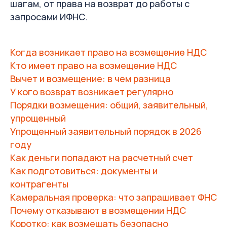
собирать документы и отвечать на
шагам, от права на возврат до работы с
запросы ИФНС самим? Бухгалтеры
запросами ИФНС.
S4 проведут возврат от сбора
первичных документов до
зачисления средств на счет.
Когда возникает право на возмещение НДС
Оставить заявку
Кто имеет право на возмещение НДС
Вычет и возмещение: в чем разница
У кого возврат возникает регулярно
Порядки возмещения: общий, заявительный,
упрощенный
Упрощенный заявительный порядок в 2026
году
Как деньги попадают на расчетный счет
Как подготовиться: документы и
контрагенты
Камеральная проверка: что запрашивает ФНС
Почему отказывают в возмещении НДС
Коротко: как возмещать безопасно