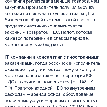
компания реализовала меньше товаров, чем
закупила. Производитель получил выручку,
которая не покрыла текущие затраты. Для
бизнеса на общей системе, такой провал в
продажах частично компенсируется
законным возвратом НДС. Налог, который
кажется потерянным в слабом периоде,
Разбираем такие ситуации и свежую
можно вернуть из бюджета.
практику ФНС для собственников раз
в неделю в нашем канале.
IT-компании и консалтинг с иностранными
заказчиками
. Когда российский исполнитель
Канал S4 в Телеграм
оказывает услуги иностранному клиенту и
место их реализации — не территория РФ,
НДС с выручки не начисляется (ст. 148 НК
РФ). При этом входной НДС по внутренним
расходам — аренда офиса, оборудование,
подрядные услуги — принимается к вычету в
стандартном порядке (п. 2 ст. 171 НК). Вычеты