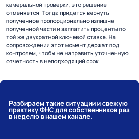
камеральной проверки, это решение
Подписывайтесь!
отменяется. Тогда придется вернуть
Рассказываем, как уменьшить налоги,
полученное пропорционально излишне
защитить бизнес от ФНС и эффективно
полученной части и заплатить проценты по
управлять бухгалтерией.
той же двукратной ключевой ставке. На
сопровождении этот момент держат под
Telegram-канал
контролем, чтобы не направить уточненную
отчетность в неподходящий срок.
Email-рассылка