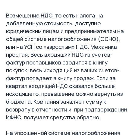
Возмещение НДС, то есть налога на
Подписывайтесь!
добавленную стоимость, доступно
Рассказываем, как уменьшит налоги,
юридическим лицам и предпринимателям на
защитить бизнес от ФНС и эффективно
управлять бухгалтерией.
общей системе налогообложения (ОСНО),
или на УСН со «взрослым» НДС. Механика
Telegram-канал
простая. Весь входящий НДС из счетов-
фактур поставщиков сводится в книгу
покупок, весь исходящий из ваших счетов-
Email-рассылка
фактур попадает в книгу продаж. Если за
квартал входящий НДС оказался больше
исходящего, превышение можно вернуть из
бюджета. Компания заявляет сумму к
возврату в отчетности и, при подтверждении
ИФНС, получает средства обратно.
На упрощенной системе налогообложения