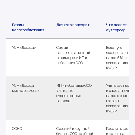
Режим
Для кого подходит
Что делает
налогообложения
аутсорсер
УСН «Доходы»
Самый
Ведет учет
распространенный
доходов, считает
режим среди ИП и
налог 6%, готов
небольших ООО
декларацию и
КУДиР
УСН «Доходы
ИП и небольшие ООО,
Учитывает дохо
минус расходы»
у которых
и расходы, счита
существенные
налог с разницы
расходы
готовит
декларацию и
КУДиР
ОСНО
Средний и крупный
Рассчитывает Н
бизнес, ООО на общей
и налог на