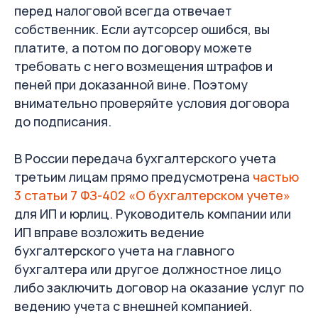
перед налоговой всегда отвечает
Рассказываем, как уменьшить налоги,
защитить бизнес от ФНС и эффективно
собственник. Если аутсорсер ошибся, вы
управлять бухгалтерией.
платите, а потом по договору можете
требовать с него возмещения штрафов и
Telegram-канал
пеней при доказанной вине. Поэтому
внимательно проверяйте условия договора
Email-рассылка
до подписания.
В России передача бухгалтерского учета
третьим лицам прямо предусмотрена
частью
3 статьи 7 ФЗ-402 «О бухгалтерском учете»
для ИП и юрлиц. Руководитель компании или
ИП вправе возложить ведение
бухгалтерского учета на главного
бухгалтера или другое должностное лицо
либо заключить договор на оказание услуг по
ведению учета с внешней компанией.