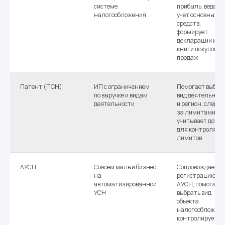
системе
прибыль, ведет
налогообложения
учет основных
средств,
формирует
декларации и
книги покупок-
продаж
Патент (ПСН)
ИП с ограничением
Помогает выбра
по выручке и видам
вид деятельнос
деятельности
и регион, следит
за лимитами,
учитывает доход
для контроля
лимитов
АУСН
Совсем малый бизнес
Сопровождает
на
регистрацию на
автоматизированной
АУСН, помогает
УСН
выбрать вид
объекта
налогообложени
контролирует