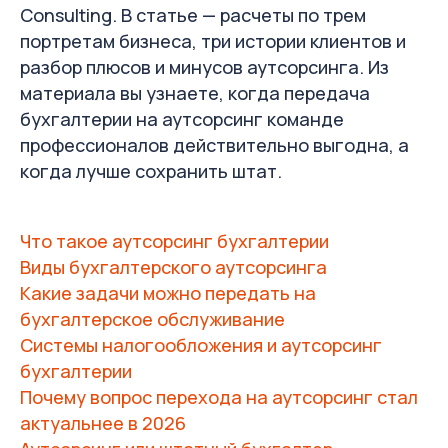
Consulting. В статье — расчеты по трем
портретам бизнеса, три истории клиентов и
разбор плюсов и минусов аутсорсинга. Из
материала вы узнаете, когда передача
бухгалтерии на аутсорсинг команде
профессионалов действительно выгодна, а
Не хотите читать 15 минут?
когда лучше сохранить штат.
Калькулятор
за 1 минуту покажет реальную
стоимость
вашего бухгалтера в 2026 — со всеми
Что такое аутсорсинг бухгалтерии
скрытыми расходами (страховые
взносы, рабочее место, ПО, замена в
Виды бухгалтерского аутсорсинга
пиковые периоды) и сравнит со
стоимостью аутсорсинга для вашего
Какие задачи можно передать на
бизнеса.
бухгалтерское обслуживание
Системы налогообложения и аутсорсинг
Оценить стоимость услуг по калькулятору
бухгалтерии
Почему вопрос перехода на аутсорсинг стал
актуальнее в 2026