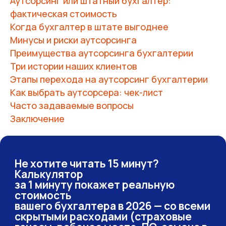
Аутсорсинг или штатный бухгалтер:
фактическая стоимость
Когда бухгалтер в штате выгоднее
Минусы и риски аутсорсинга
Преимущества аутсорсинга бухгалтерии
Три истории наших клиентов
Этапы перехода на аутсорсинг бухгалтерии
Как выбрать аутсорсера: чек-лист
Часто задаваемые вопросы
Заключение