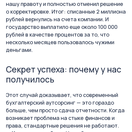
нашу правоту и полностью отменил решение
на бухгалтерию
о корректировке. Итог: списанные 2 миллиона
рублей вернулись на счета компании. И
государство выплатило еще около 100 000
рублей в качестве процентов за то, что
Оставить заявку
несколько месяцев пользовалось чужими
деньгами.
Полина Целыковских
Айгуль Шадрина
Руководитель юридического
Основатель и генеральный
направления S4 Consulting
директор S4 Consulting
16.01.2026
Секрет успеха: почему у нас
дата публикации
получилось
Этот случай доказывает, что современный
бухгалтерский аутсорсинг — это гораздо
больше, чем просто сдача отчетности. Когда
возникает проблема на стыке финансов и
права, стандартные решения не работают.