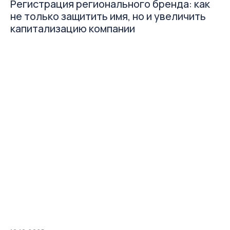
Регистрация регионального бренда: как
Telegram
не только защитить имя, но и увеличить
канал
капитализацию компании
Подписаться
Из контента полезное
и практически применимое
на практике извлечёте вы